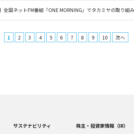
】全国ネットFM番組「ONE MORNING」でタカミヤの取り
1
2
3
4
5
6
7
8
9
10
次へ
サステナビリティ
株主・投資家情報（IR）