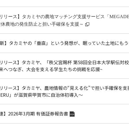
リリース】
タカミヤの農地マッチング支援サービス「MEGAD
遊休農地の発生防止と担い手確保を支援～
e更新】タカミヤの「垂直」という発想が、眠っていた土地にも
リリース】タカミヤ、「秩父宮賜杯 第58回全日本大学駅伝対
来へつなぎ、大会を支える学生たちの挑戦を応援~
リリース】タカミヤ、農地情報の“見える化”で担い手確保を
ADERU」が滋賀県甲賀市に自治体初導入～
連】2026年3月期 有価証券報告書
PDF