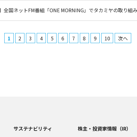
】全国ネットFM番組「ONE MORNING」でタカミヤの取り
1
2
3
4
5
6
7
8
9
10
次へ
サステナビリティ
株主・投資家情報（IR）