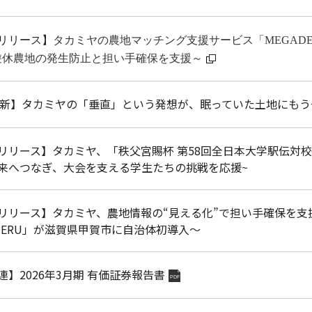
リリース】
タカミヤの農地マッチング支援サービス「MEGAD
遊休農地の発生防止と担い手確保を支援～
e更新】タカミヤの「垂直」という発想が、眠っていた土地にも
リリース】タカミヤ、「秩父宮賜杯 第58回全日本大学駅伝対
来へつなぎ、大会を支える学生たちの挑戦を応援~
リリース】タカミヤ、農地情報の“見える化”で担い手確保を
ADERU」が滋賀県甲賀市に自治体初導入～
連】2026年3月期 有価証券報告書
PDF