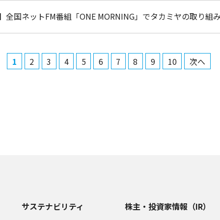
】全国ネットFM番組「ONE MORNING」でタカミヤの取り
1
2
3
4
5
6
7
8
9
10
次へ
サステナビリティ
株主・投資家情報（IR）