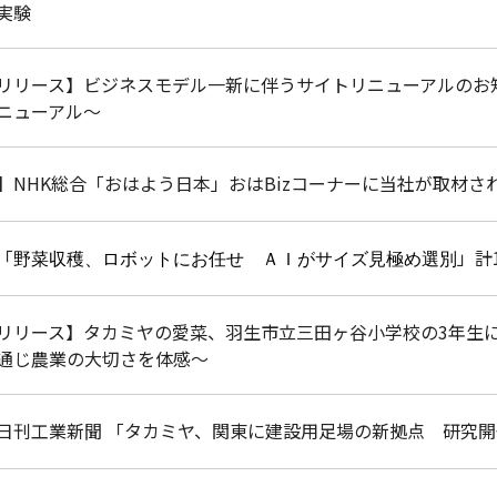
実験
リリース】ビジネスモデル一新に伴うサイトリニューアルのお知
ニューアル～
】NHK総合「おはよう日本」おはBizコーナーに当社が取材さ
「
」計
野菜収穫、ロボットにお任せ ＡＩがサイズ見極め選別
リリース】タカミヤの愛菜、羽生市立三田ヶ谷小学校の3年生に
通じ農業の大切さを体感～
日刊工業新聞 「タカミヤ、関東に建設用足場の新拠点 研究