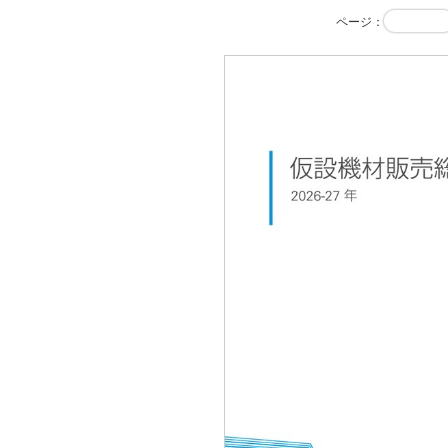
ページ
：