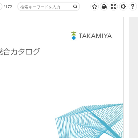
/
172